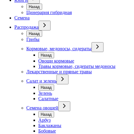
Книги
Назад
Цинерария гибридная
Семена
Распродажа
Назад
Грибы
Кормовые, медоносы, сидераты
Назад
Овощи кормовые
Травы кормовые, сидераты медоносы
Лекарственные и пряные травы
Салат и зелень
Назад
Зелень
Салатные
Семена овощей
Назад
Арбуз
Баклажаны
Бобовые