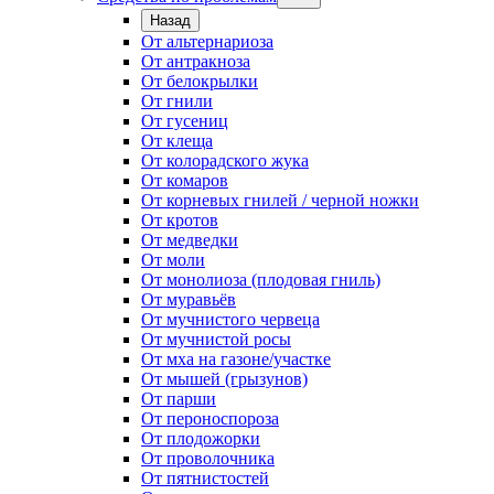
Назад
От альтернариоза
От антракноза
От белокрылки
От гнили
От гусениц
От клеща
От колорадского жука
От комаров
От корневых гнилей / черной ножки
От кротов
От медведки
От моли
От монолиоза (плодовая гниль)
От муравьёв
От мучнистого червеца
От мучнистой росы
От мха на газоне/участке
От мышей (грызунов)
От парши
От пероноспороза
От плодожорки
От проволочника
От пятнистостей