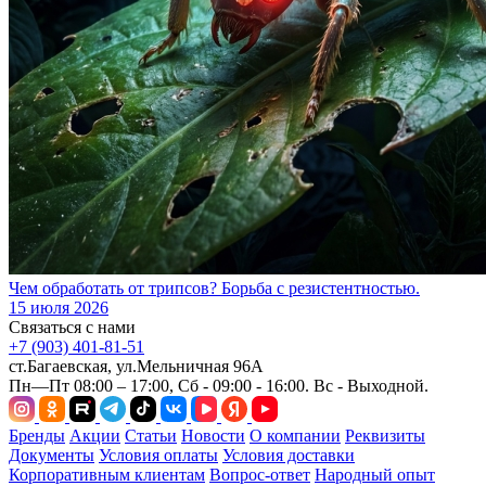
Чем обработать от трипсов? Борьба с резистентностью.
15 июля 2026
Связаться с нами
+7 (903) 401-81-51
ст.Багаевская, ул.Мельничная 96А
Пн—Пт 08:00 – 17:00, Сб - 09:00 - 16:00. Вс - Выходной.
Бренды
Акции
Статьи
Новости
О компании
Реквизиты
Документы
Условия оплаты
Условия доставки
Корпоративным клиентам
Вопрос-ответ
Народный опыт