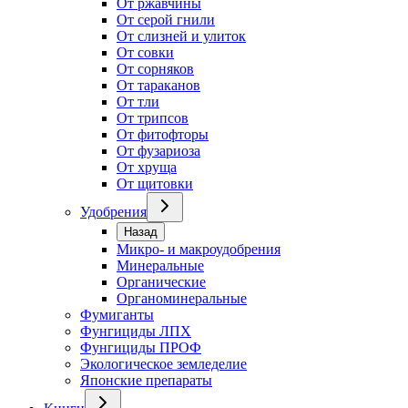
От ржавчины
От серой гнили
От слизней и улиток
От совки
От сорняков
От тараканов
От тли
От трипсов
От фитофторы
От фузариоза
От хруща
От щитовки
Удобрения
Назад
Микро- и макроудобрения
Минеральные
Органические
Органоминеральные
Фумиганты
Фунгициды ЛПХ
Фунгициды ПРОФ
Экологическое земледелие
Японские препараты