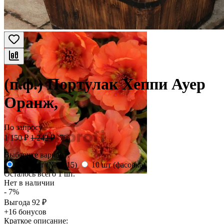
(п.ф.) Портулак Хеппи Ауер
Оранж,
По запросу
1 150
₽
1 242
₽
-7%
Выберите вариант:
1000 шт (№6-815)
10 шт (фасовка)
Осталось всего 1 шт.
Нет в наличии
- 7%
Выгода
92
₽
+16 бонусов
Краткое описание: