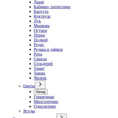
Дыня
Кабачки, патиссоны
Капуста
Кукуруза
Лук
Морковь
Огурец
Перец
Подвой
Редис
Редька и дайкон
Репа
Свекла
Сельдерей
Томат
Тыква
Чеснок
Цветы
Назад
Горшечные
Многолетние
Однолетние
Ягоды