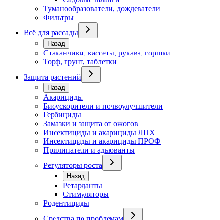
Туманообразователи, дождеватели
Фильтры
Всё для рассады
Назад
Стаканчики, кассеты, рукава, горшки
Торф, грунт, таблетки
Защита растений
Назад
Акарициды
Биоускорители и почвоулучшители
Гербициды
Замазки и защита от ожогов
Инсектициды и акарициды ЛПХ
Инсектициды и акарициды ПРОФ
Прилипатели и адьюванты
Регуляторы роста
Назад
Ретарданты
Стимуляторы
Родентициды
Средства по проблемам