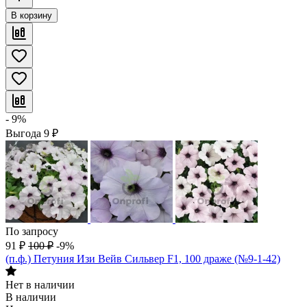
В корзину
- 9%
Выгода
9
₽
По запросу
91
₽
100
₽
-9%
(п.ф.) Петуния Изи Вейв Сильвер F1, 100 драже (№9-1-42)
Нет в наличии
В наличии