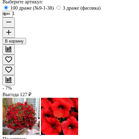
Выберите артикул:
100 драже (№9-1-38)
3 драже (фасовка)
мин. 1
В корзину
- 7%
Выгода
127
₽
По запросу