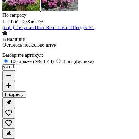
По запросу
1 516
₽
1 638
₽
-7%
(п.ф.) Петуния Шок Вейв Пинк Шейдес F1,
В наличии
Осталось несколько штук
Выберите артикул:
100 драже (№9-1-44)
3 шт (фасовка)
мин. 1
В корзину