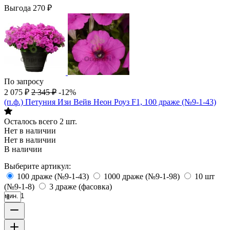
Выгода
270
₽
По запросу
2 075
₽
2 345
₽
-12%
(п.ф.) Петуния Изи Вейв Неон Роуз F1, 100 драже (№9-1-43)
Осталось всего 2 шт.
Нет в наличии
Нет в наличии
В наличии
Выберите артикул:
100 драже (№9-1-43)
1000 драже (№9-1-98)
10 шт
(№9-1-8)
3 драже (фасовка)
мин. 1