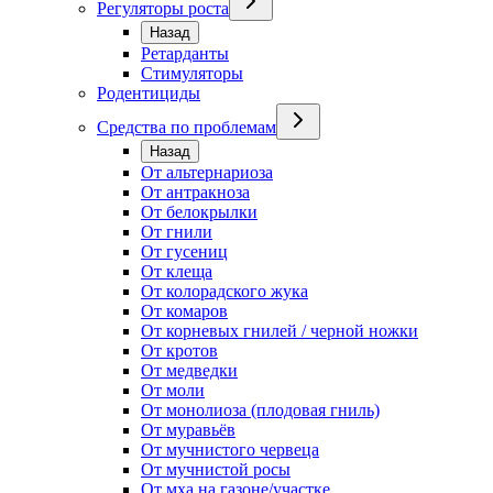
Регуляторы роста
Назад
Ретарданты
Стимуляторы
Родентициды
Средства по проблемам
Назад
От альтернариоза
От антракноза
От белокрылки
От гнили
От гусениц
От клеща
От колорадского жука
От комаров
От корневых гнилей / черной ножки
От кротов
От медведки
От моли
От монолиоза (плодовая гниль)
От муравьёв
От мучнистого червеца
От мучнистой росы
От мха на газоне/участке