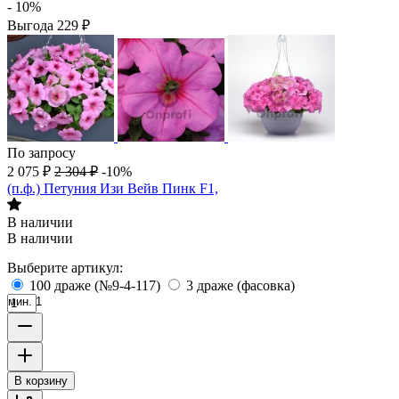
- 10%
Выгода
229
₽
По запросу
2 075
₽
2 304
₽
-10%
(п.ф.) Петуния Изи Вейв Пинк F1,
В наличии
В наличии
Выберите артикул:
100 драже (№9-4-117)
3 драже (фасовка)
мин. 1
В корзину