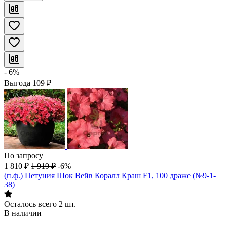
- 6%
Выгода
109
₽
По запросу
1 810
₽
1 919
₽
-6%
(п.ф.) Петуния Шок Вейв Коралл Краш F1, 100 драже (№9-1-
38)
Осталось всего 2 шт.
В наличии