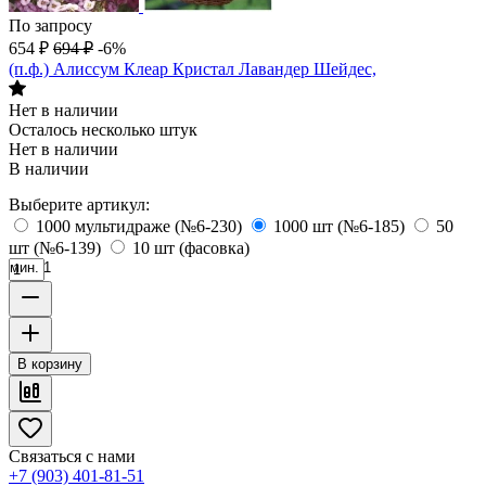
По запросу
654
₽
694
₽
-6%
(п.ф.) Алиссум Клеар Кристал Лавандер Шейдес,
Нет в наличии
Осталось несколько штук
Нет в наличии
В наличии
Выберите артикул:
1000 мультидраже (№6-230)
1000 шт (№6-185)
50
шт (№6-139)
10 шт (фасовка)
мин. 1
В корзину
Связаться с нами
+7 (903) 401-81-51