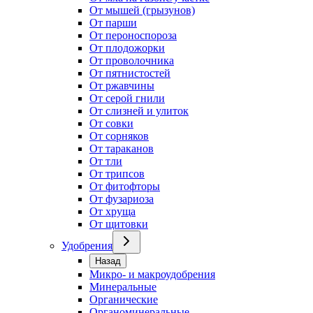
От мышей (грызунов)
От парши
От пероноспороза
От плодожорки
От проволочника
От пятнистостей
От ржавчины
От серой гнили
От слизней и улиток
От совки
От сорняков
От тараканов
От тли
От трипсов
От фитофторы
От фузариоза
От хруща
От щитовки
Удобрения
Назад
Микро- и макроудобрения
Минеральные
Органические
Органоминеральные