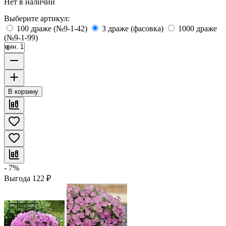
Нет в наличии
Выберите артикул:
100 драже (№9-1-42)
3 драже (фасовка)
1000 драже
(№9-1-99)
мин. 1
В корзину
- 7%
Выгода
122
₽