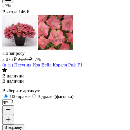
- 7%
Выгода
146
₽
По запросу
2 075
₽
2 221
₽
-7%
(п.ф.) Петуния Изи Вейв Коралл Риф F1,
В наличии
В наличии
Выберите артикул:
100 драже
3 драже (фасовка)
мин. 1
В корзину