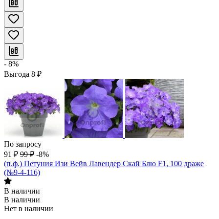
- 8%
Выгода
8
₽
По запросу
91
₽
99
₽
-8%
(п.ф.) Петуния Изи Вейв Лавендер Скай Блю F1, 100 драже
(№9-4-116)
В наличии
В наличии
Нет в наличии