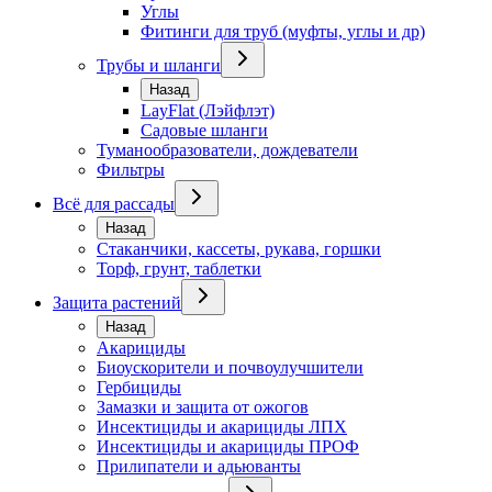
Углы
Фитинги для труб (муфты, углы и др)
Трубы и шланги
Назад
LayFlat (Лэйфлэт)
Садовые шланги
Туманообразователи, дождеватели
Фильтры
Всё для рассады
Назад
Стаканчики, кассеты, рукава, горшки
Торф, грунт, таблетки
Защита растений
Назад
Акарициды
Биоускорители и почвоулучшители
Гербициды
Замазки и защита от ожогов
Инсектициды и акарициды ЛПХ
Инсектициды и акарициды ПРОФ
Прилипатели и адьюванты