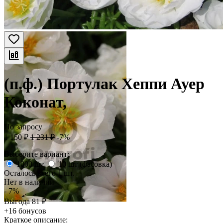
(п.ф.) Портулак Хеппи Ауер
Коконат,
По запросу
1 150
₽
1 231
₽
-7%
Выберите вариант:
1000 шт
10 шт (фасовка)
Осталось всего 1 шт.
Нет в наличии
- 7%
Выгода
81
₽
+16 бонусов
Краткое описание: