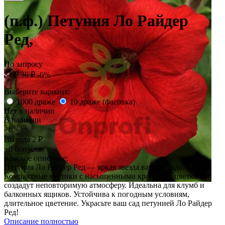
(п.ф.) Петуния Ло Райдер
Ред,
По запросу
34
₽
36
₽
-6%
Выберите вариант:
1000 драже
10 драже (фасовка)
Нет в наличии
В наличии
- 6%
Выгода
2
₽
+0 бонусов
Краткое описание:
Петуния Ло Райдер Ред — яркая звезда вашего сада!
Компактные кустики с насыщенными красными цветками
создадут неповторимую атмосферу. Идеальна для клумб и
балконных ящиков. Устойчива к погодным условиям,
длительное цветение. Украсьте ваш сад петунией Ло Райдер
Ред!
Описание полностью