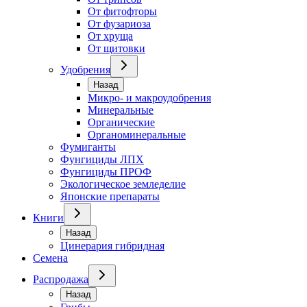
От фитофторы
От фузариоза
От хруща
От щитовки
Удобрения
Назад
Микро- и макроудобрения
Минеральные
Органические
Органоминеральные
Фумиганты
Фунгициды ЛПХ
Фунгициды ПРОФ
Экологическое земледелие
Японские препараты
Книги
Назад
Цинерария гибридная
Семена
Распродажа
Назад