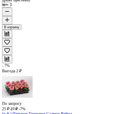
мин. 1
В корзину
- 7%
Выгода
2
₽
По запросу
25
₽
27
₽
-7%
(п.ф.) Петуния Тритуния Салмон Вейнд,