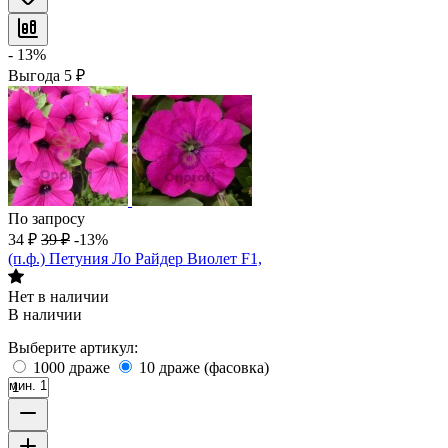
- 13%
Выгода
5
₽
По запросу
34
₽
39
₽
-13%
(п.ф.) Петуния Ло Райдер Виолет F1,
Нет в наличии
В наличии
Выберите артикул:
1000 драже
10 драже (фасовка)
мин. 1