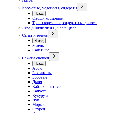
Грибы
Кормовые, медоносы, сидераты
Назад
Овощи кормовые
Травы кормовые, сидераты медоносы
Лекарственные и пряные травы
Салат и зелень
Назад
Зелень
Салатные
Семена овощей
Назад
Арбуз
Баклажаны
Бобовые
Дыня
Кабачки, патиссоны
Капуста
Кукуруза
Лук
Морковь
Огурец