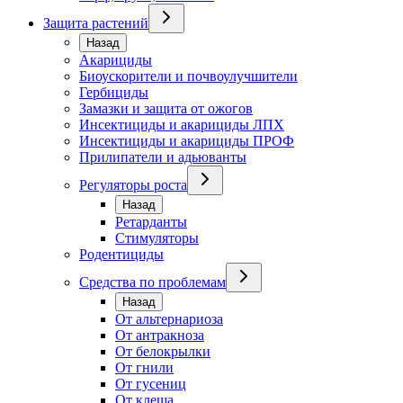
Защита растений
Назад
Акарициды
Биоускорители и почвоулучшители
Гербициды
Замазки и защита от ожогов
Инсектициды и акарициды ЛПХ
Инсектициды и акарициды ПРОФ
Прилипатели и адьюванты
Регуляторы роста
Назад
Ретарданты
Стимуляторы
Родентициды
Средства по проблемам
Назад
От альтернариоза
От антракноза
От белокрылки
От гнили
От гусениц
От клеща