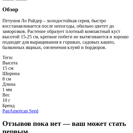
Обзор
Петуния Ло Райдер – холодостойкая серия, быстро
восстанавливается после непогоды, обильно цветет до
заморозков. Растение образует плотный компактный куст
высотой 15-25 см, крепкие побеги не вытягиваются и хорошо
подходят для выращивания в горшках, садовых кашпо,
балконных ящиках, озеленения клумб и бордюров.
Теги:
Высота
15 см
Ширина
8 см
Длина
1 мм
Вес
10 г
Бренд
PanAmerican Seed
Отзывов пока нет — ваш может стать
первым.