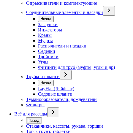
Опрыскиватели и комплектующие
Соединительные элементы и насадки
Назад
Заглушки
Инжекторы
Краны
Муфты
Распылители и насадки
Седелки
Тройники
Углы
Фитинги для труб (муфты, углы и др)
Трубы и шланги
Назад
LayFlat (Лэйфлэт)
Садовые шланги
Туманообразователи, дождеватели
Фильтры
Всё для рассады
Назад
Стаканчики, кассеты, рукава, горшки
Торф, грунт, таблетки