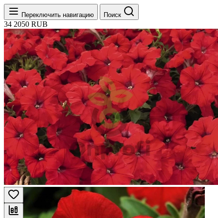
Переключить навигацию
Поиск
34
2050
RUB