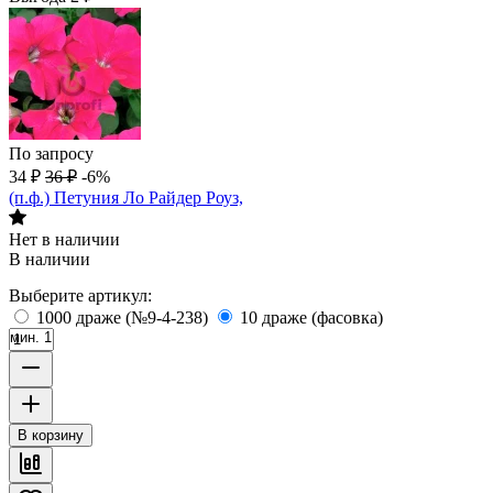
По запросу
34
₽
36
₽
-6%
(п.ф.) Петуния Ло Райдер Роуз,
Нет в наличии
В наличии
Выберите артикул:
1000 драже (№9-4-238)
10 драже (фасовка)
мин. 1
В корзину