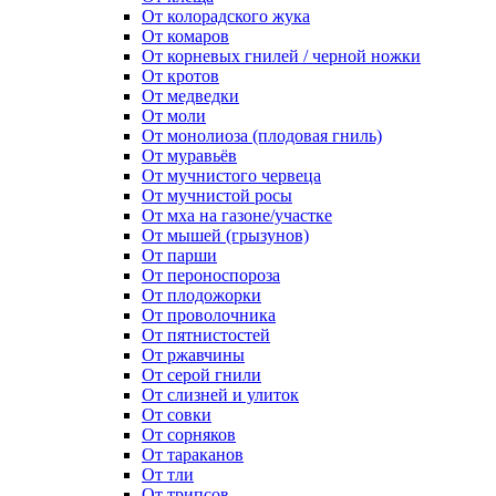
От колорадского жука
От комаров
От корневых гнилей / черной ножки
От кротов
От медведки
От моли
От монолиоза (плодовая гниль)
От муравьёв
От мучнистого червеца
От мучнистой росы
От мха на газоне/участке
От мышей (грызунов)
От парши
От пероноспороза
От плодожорки
От проволочника
От пятнистостей
От ржавчины
От серой гнили
От слизней и улиток
От совки
От сорняков
От тараканов
От тли
От трипсов