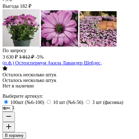
Выгода
182
₽
По запросу
3 630
₽
3 812
₽
-5%
(п.ф.) Остеоспермум Акила Лавандер Шейдес,
Осталось несколько штук
Осталось несколько штук
Нет в наличии
Выберите артикул:
100шт (№6-100)
10 шт (№6-56)
3 шт (фасовка)
мин. 1
В корзину