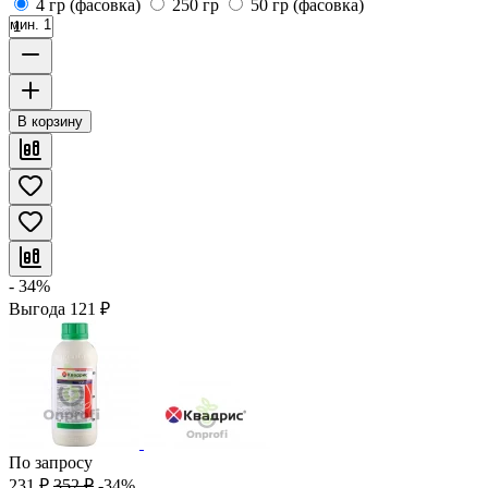
4 гр (фасовка)
250 гр
50 гр (фасовка)
мин. 1
В корзину
- 34%
Выгода
121
₽
По запросу
231
₽
352
₽
-34%