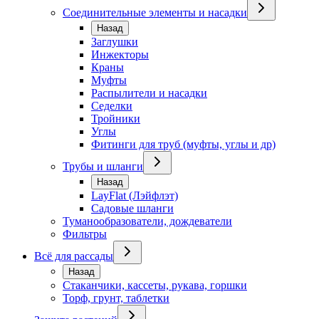
Соединительные элементы и насадки
Назад
Заглушки
Инжекторы
Краны
Муфты
Распылители и насадки
Седелки
Тройники
Углы
Фитинги для труб (муфты, углы и др)
Трубы и шланги
Назад
LayFlat (Лэйфлэт)
Садовые шланги
Туманообразователи, дождеватели
Фильтры
Всё для рассады
Назад
Стаканчики, кассеты, рукава, горшки
Торф, грунт, таблетки