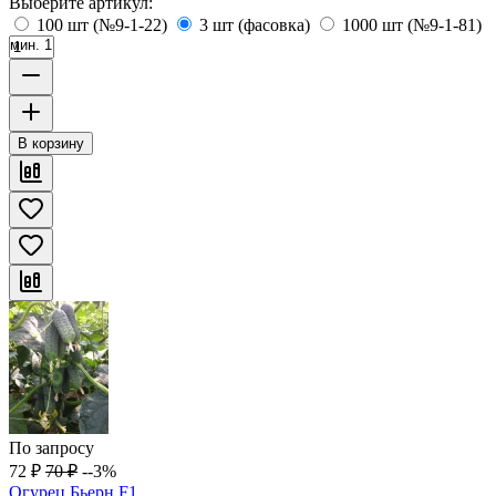
Выберите артикул:
100 шт (№9-1-22)
3 шт (фасовка)
1000 шт (№9-1-81)
мин. 1
В корзину
По запросу
72
₽
70
₽
--3%
Огурец Бьерн F1,