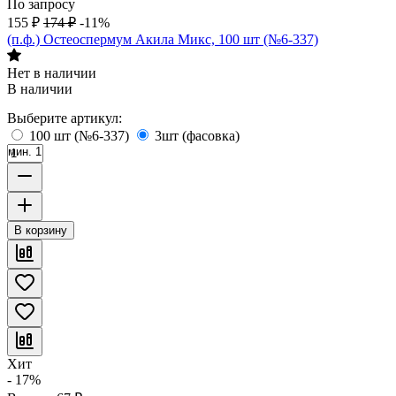
По запросу
155
₽
174
₽
-11%
(п.ф.) Остеоспермум Акила Микс, 100 шт (№6-337)
Нет в наличии
В наличии
Выберите артикул:
100 шт (№6-337)
3шт (фасовка)
мин. 1
В корзину
Хит
- 17%