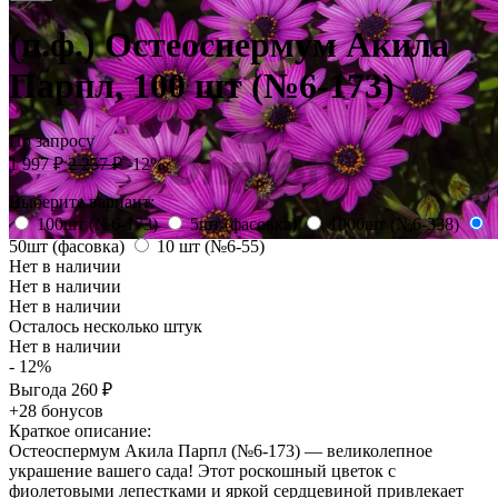
(п.ф.) Остеоспермум Акила
Парпл, 100 шт (№6-173)
По запросу
1 997
₽
2 257
₽
-12%
Выберите вариант:
100шт (№6-173)
5шт (фасовка)
1000шт (№6-338)
50шт (фасовка)
10 шт (№6-55)
Нет в наличии
Нет в наличии
Нет в наличии
Осталось несколько штук
Нет в наличии
- 12%
Выгода
260
₽
+28 бонусов
Краткое описание:
Остеоспермум Акила Парпл (№6-173) — великолепное
украшение вашего сада! Этот роскошный цветок с
фиолетовыми лепестками и яркой сердцевиной привлекает