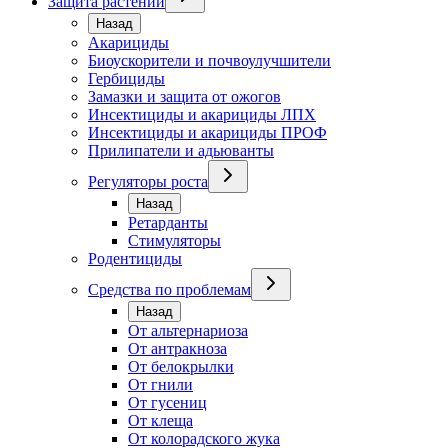
Защита растений
Назад
Акарициды
Биоускорители и почвоулучшители
Гербициды
Замазки и защита от ожогов
Инсектициды и акарициды ЛПХ
Инсектициды и акарициды ПРОФ
Прилипатели и адьюванты
Регуляторы роста
Назад
Ретарданты
Стимуляторы
Родентициды
Средства по проблемам
Назад
От альтернариоза
От антракноза
От белокрылки
От гнили
От гусениц
От клеща
От колорадского жука