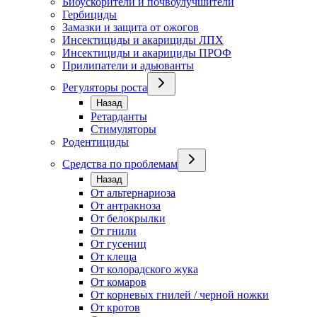
Биоускорители и почвоулучшители
Гербициды
Замазки и защита от ожогов
Инсектициды и акарициды ЛПХ
Инсектициды и акарициды ПРОФ
Прилипатели и адьюванты
Регуляторы роста
Назад
Ретарданты
Стимуляторы
Родентициды
Средства по проблемам
Назад
От альтернариоза
От антракноза
От белокрылки
От гнили
От гусениц
От клеща
От колорадского жука
От комаров
От корневых гнилей / черной ножки
От кротов