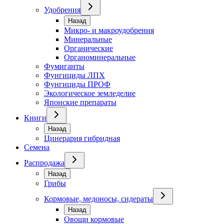
Удобрения
Назад
Микро- и макроудобрения
Минеральные
Органические
Органоминеральные
Фумиганты
Фунгициды ЛПХ
Фунгициды ПРОФ
Экологическое земледелие
Японские препараты
Книги
Назад
Цинерария гибридная
Семена
Распродажа
Назад
Грибы
Кормовые, медоносы, сидераты
Назад
Овощи кормовые