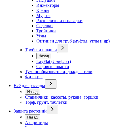
Заглушки
Инжекторы
Краны
Муфты
Распылители и насадки
Седелки
Тройники
Углы
Фитинги для труб (муфты, углы и др)
Трубы и шланги
Назад
LayFlat (Лэйфлэт)
Садовые шланги
Туманообразователи, дождеватели
Фильтры
Всё для рассады
Назад
Стаканчики, кассеты, рукава, горшки
Торф, грунт, таблетки
Защита растений
Назад
Акарициды