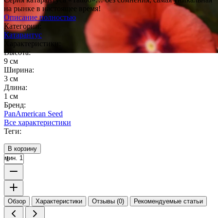
на рынке в настоящее время!
Описание полностью
Категории:
Катарантус
Характеристики:
Высота:
9 см
Ширина:
3 см
Длина:
1 см
Бренд:
PanAmerican Seed
Все характеристики
Теги:
В корзину
мин. 1
Обзор
Характеристики
Отзывы (0)
Рекомендуемые статьи