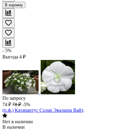
В корзину
- 5%
Выгода
4
₽
По запросу
74
₽
78
₽
-5%
(п.ф.) Катарантус Солар Эваланш Вайт,
Нет в наличии
В наличии