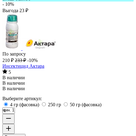
- 10%
Выгода
23
₽
По запросу
210
₽
233
₽
-10%
Инсектицид Актара
5
В наличии
В наличии
В наличии
Выберите артикул:
4 гр (фасовка)
250 гр
50 гр (фасовка)
мин. 1