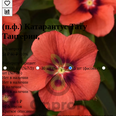
(п.ф.) Катарантус Тату
Тангерин,
По запросу
54
₽
60
₽
-10%
Выберите вариант:
100 шт (№7-5)
30 шт (№7-21)
5 шт (фасовка)
500
шт (№7-86)
Нет в наличии
Нет в наличии
В наличии
Нет в наличии
- 10%
Выгода
6
₽
+0 бонусов
Краткое описание:
​Серия катарантуса «Tattoo»… без сомнения, самая уникальная