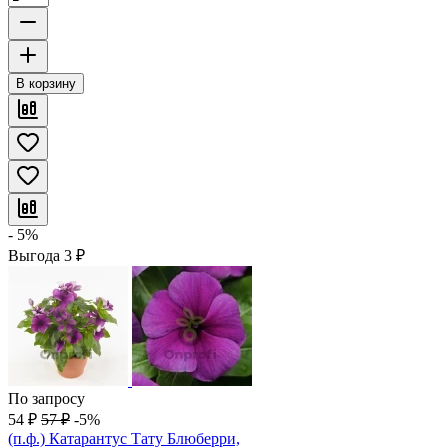
В корзину
- 5%
Выгода
3
₽
По запросу
54
₽
57
₽
-5%
(п.ф.) Катарантус Тату Блюберри,