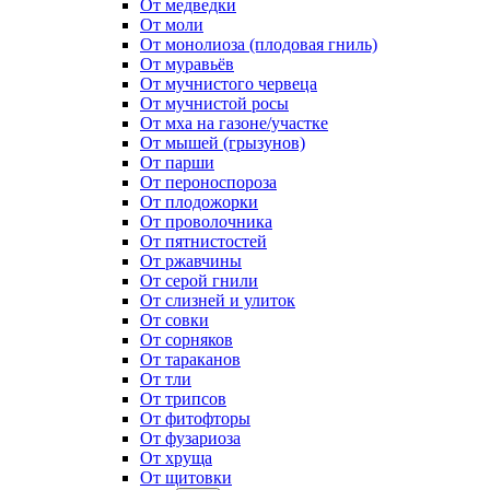
От медведки
От моли
От монолиоза (плодовая гниль)
От муравьёв
От мучнистого червеца
От мучнистой росы
От мха на газоне/участке
От мышей (грызунов)
От парши
От пероноспороза
От плодожорки
От проволочника
От пятнистостей
От ржавчины
От серой гнили
От слизней и улиток
От совки
От сорняков
От тараканов
От тли
От трипсов
От фитофторы
От фузариоза
От хруща
От щитовки