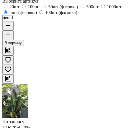
Выберите артикул:
20шт
100шт
50шт (фасовка)
500шт
1000шт
5шт (фасовка)
100шт (фасовка)
мин. 1
В корзину
По запросу
72
₽
70
₽
--3%