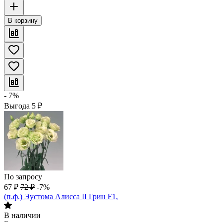
В корзину
- 7%
Выгода
5
₽
По запросу
67
₽
72
₽
-7%
(п.ф.) Эустома Алисса II Грин F1,
В наличии