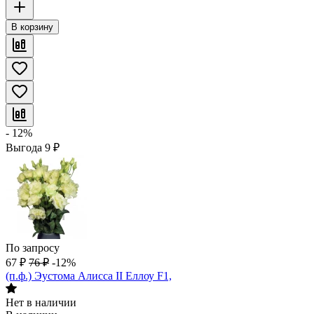
В корзину
- 12%
Выгода
9
₽
По запросу
67
₽
76
₽
-12%
(п.ф.) Эустома Алисса II Еллоу F1,
Нет в наличии