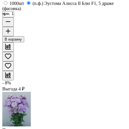
1000шт
(п.ф.) Эустома Алисса II Блю F1, 5 драже
(фасовка)
мин. 1
В корзину
- 8%
Выгода
4
₽