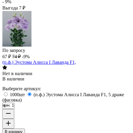
- 9%
Выгода
7
₽
По запросу
67
₽
74
₽
-9%
(п.ф.) Эустома Алисса I Лаванда F1,
Нет в наличии
В наличии
Выберите артикул:
1000шт
(п.ф.) Эустома Алисса I Лаванда F1, 5 драже
(фасовка)
мин. 1
В корзину