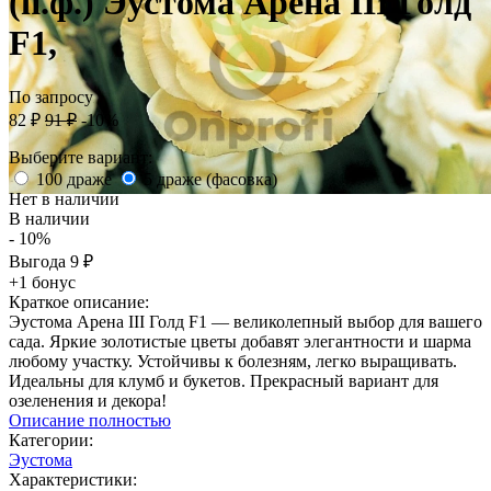
(п.ф.) Эустома Арена III Голд
F1,
По запросу
82
₽
91
₽
-10%
Выберите вариант:
100 драже
5 драже (фасовка)
Нет в наличии
В наличии
- 10%
Выгода
9
₽
+1 бонус
Краткое описание:
Эустома Арена III Голд F1 — великолепный выбор для вашего
сада. Яркие золотистые цветы добавят элегантности и шарма
любому участку. Устойчивы к болезням, легко выращивать.
Идеальны для клумб и букетов. Прекрасный вариант для
озеленения и декора!
Описание полностью
Категории:
Эустома
Характеристики: