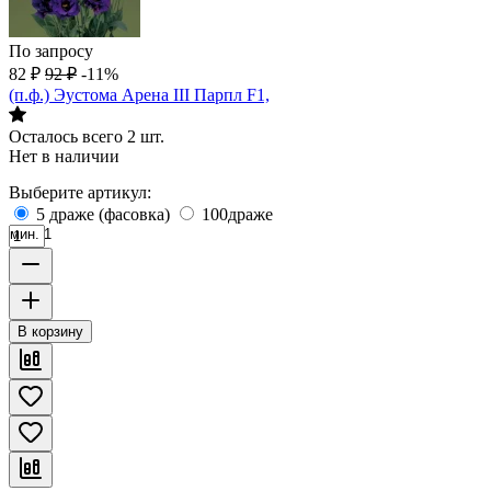
По запросу
82
₽
92
₽
-11%
(п.ф.) Эустома Арена III Парпл F1,
Осталось всего 2 шт.
Нет в наличии
Выберите артикул:
5 драже (фасовка)
100драже
мин. 1
В корзину