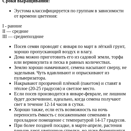
Сроки выращивания:
Эустома классифицируется по группам в зависимости
от времени цветения:
I - ранние
II — средние
III — среднепоздние
Посев семян проводят с января по март в лёгкий грунт,
хорошо пропускающий воздух и влагу.
Дома можно приготовить его из садовой земли, торфа
или вермикулита и песка в равных количествах.
Землю хорошо намачивают, семена насыпают сверху, не
заделывая. Чуть вдавливают и опрыскивают из
пульверизатора.
Накрывают прозрачной плёнкой (пакетом) и ставят в
тёплое (20-25 градусов) и светлое место.
Если посев производится в январе-феврале, не лишним
будет досвечивние, идеально, когда семена получают
свет в течение 12-14 часов в сутки.
Хорошо также, если есть возможность на ночь
переносить ёмкость с посаженными семенами в
прохладное помещение с температурой 14-17 градусов.
При более поздней посадке, в марте-апреле, растения
раньше дают цветочные стрелки, но хуже формируется