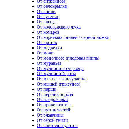
От антракноза
От белокрылки
От гнили
От гусениц
От клеща
От колорадского жука
От комаров
От корневых гнилей / черной ножки
От кротов
От медведки
От моли
От монолиоза (плодовая гниль)
От муравьёв
От мучнистого червеца
От мучнистой росы
От мха на газоне/участке
От мышей (грызунов)
От парши
От пероноспороза
От плодожорки
От проволочника
От пятнистостей
От ржавчины
От серой гнили
От слизней и улиток