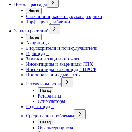
Всё для рассады
Назад
Стаканчики, кассеты, рукава, горшки
Торф, грунт, таблетки
Защита растений
Назад
Акарициды
Биоускорители и почвоулучшители
Гербициды
Замазки и защита от ожогов
Инсектициды и акарициды ЛПХ
Инсектициды и акарициды ПРОФ
Прилипатели и адьюванты
Регуляторы роста
Назад
Ретарданты
Стимуляторы
Родентициды
Средства по проблемам
Назад
От альтернариоза