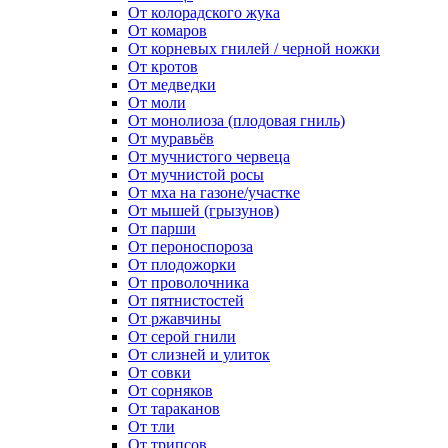
От колорадского жука
От комаров
От корневых гнилей / черной ножки
От кротов
От медведки
От моли
От монолиоза (плодовая гниль)
От муравьёв
От мучнистого червеца
От мучнистой росы
От мха на газоне/участке
От мышей (грызунов)
От парши
От пероноспороза
От плодожорки
От проволочника
От пятнистостей
От ржавчины
От серой гнили
От слизней и улиток
От совки
От сорняков
От тараканов
От тли
От трипсов