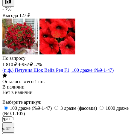
- 7%
Выгода
127
₽
По запросу
1 810
₽
1 937
₽
-7%
(п.ф.) Петуния Шок Вейв Ред F1, 100 драже (№9-1-47)
Осталось всего 1 шт.
В наличии
Нет в наличии
Выберите артикул:
100 драже (№9-1-47)
3 драже (фасовка)
1000 драже
(№9-1-105)
мин. 1
макс. 1