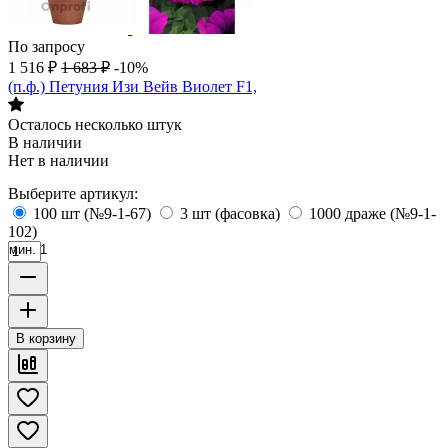
По запросу
1 516
₽
1 683
₽
-10%
(п.ф.) Петуния Изи Вейв Виолет F1,
Осталось несколько штук
В наличии
Нет в наличии
Выберите артикул:
100 шт (№9-1-67)
3 шт (фасовка)
1000 драже (№9-1-
102)
мин. 1
В корзину