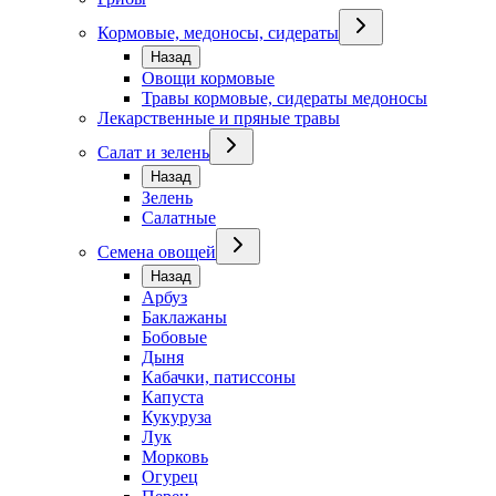
Кормовые, медоносы, сидераты
Назад
Овощи кормовые
Травы кормовые, сидераты медоносы
Лекарственные и пряные травы
Салат и зелень
Назад
Зелень
Салатные
Семена овощей
Назад
Арбуз
Баклажаны
Бобовые
Дыня
Кабачки, патиссоны
Капуста
Кукуруза
Лук
Морковь
Огурец