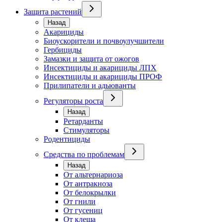
Защита растений
Назад
Акарициды
Биоускорители и почвоулучшители
Гербициды
Замазки и защита от ожогов
Инсектициды и акарициды ЛПХ
Инсектициды и акарициды ПРОФ
Прилипатели и адьюванты
Регуляторы роста
Назад
Ретарданты
Стимуляторы
Родентициды
Средства по проблемам
Назад
От альтернариоза
От антракноза
От белокрылки
От гнили
От гусениц
От клеща