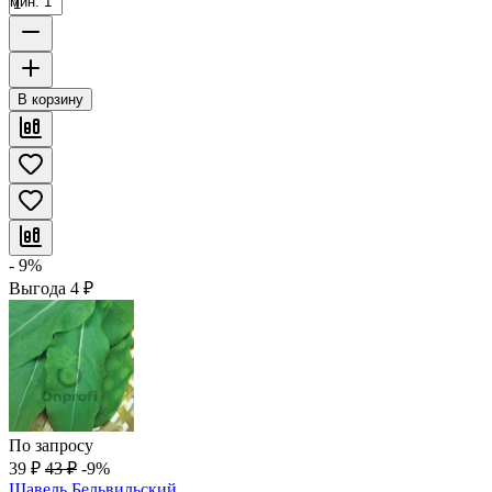
мин. 1
В корзину
- 9%
Выгода
4
₽
По запросу
39
₽
43
₽
-9%
Щавель Бельвильский,