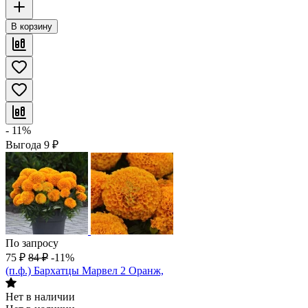
В корзину
- 11%
Выгода
9
₽
По запросу
75
₽
84
₽
-11%
(п.ф.) Бархатцы Марвел 2 Оранж,
Нет в наличии