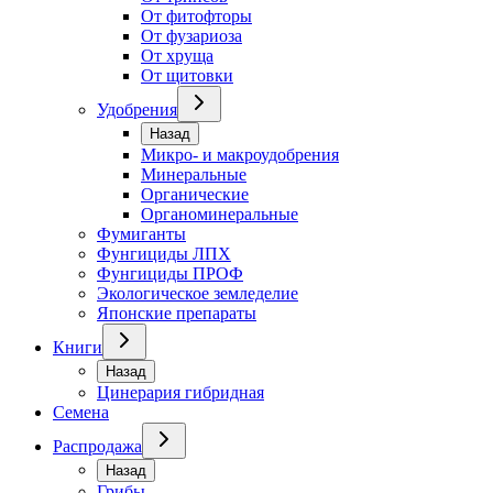
От фитофторы
От фузариоза
От хруща
От щитовки
Удобрения
Назад
Микро- и макроудобрения
Минеральные
Органические
Органоминеральные
Фумиганты
Фунгициды ЛПХ
Фунгициды ПРОФ
Экологическое земледелие
Японские препараты
Книги
Назад
Цинерария гибридная
Семена
Распродажа
Назад
Грибы