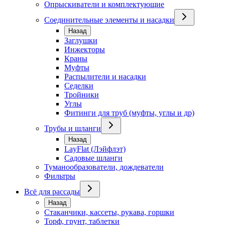
Опрыскиватели и комплектующие
Соединительные элементы и насадки
Назад
Заглушки
Инжекторы
Краны
Муфты
Распылители и насадки
Седелки
Тройники
Углы
Фитинги для труб (муфты, углы и др)
Трубы и шланги
Назад
LayFlat (Лэйфлэт)
Садовые шланги
Туманообразователи, дождеватели
Фильтры
Всё для рассады
Назад
Стаканчики, кассеты, рукава, горшки
Торф, грунт, таблетки