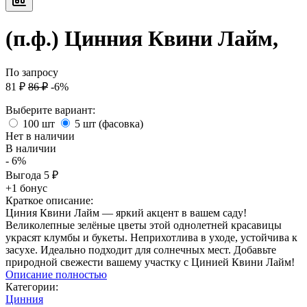
(п.ф.) Цинния Квини Лайм,
По запросу
81
₽
86
₽
-6%
Выберите вариант:
100 шт
5 шт (фасовка)
Нет в наличии
В наличии
- 6%
Выгода
5
₽
+1 бонус
Краткое описание:
Циния Квини Лайм — яркий акцент в вашем саду!
Великолепные зелёные цветы этой однолетней красавицы
украсят клумбы и букеты. Неприхотлива в уходе, устойчива к
засухе. Идеально подходит для солнечных мест. Добавьте
природной свежести вашему участку с Цинией Квини Лайм!
Описание полностью
Категории:
Цинния