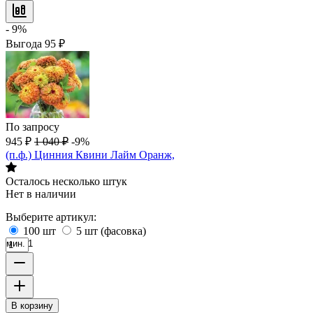
- 9%
Выгода
95
₽
По запросу
945
₽
1 040
₽
-9%
(п.ф.) Цинния Квини Лайм Оранж,
Осталось несколько штук
Нет в наличии
Выберите артикул:
100 шт
5 шт (фасовка)
мин. 1
В корзину