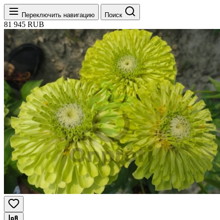
Переключить навигацию
Поиск
81
945
RUB