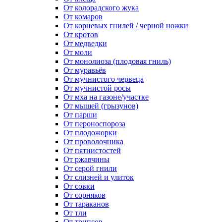
От колорадского жука
От комаров
От корневых гнилей / черной ножки
От кротов
От медведки
От моли
От монолиоза (плодовая гниль)
От муравьёв
От мучнистого червеца
От мучнистой росы
От мха на газоне/участке
От мышей (грызунов)
От парши
От пероноспороза
От плодожорки
От проволочника
От пятнистостей
От ржавчины
От серой гнили
От слизней и улиток
От совки
От сорняков
От тараканов
От тли
От трипсов