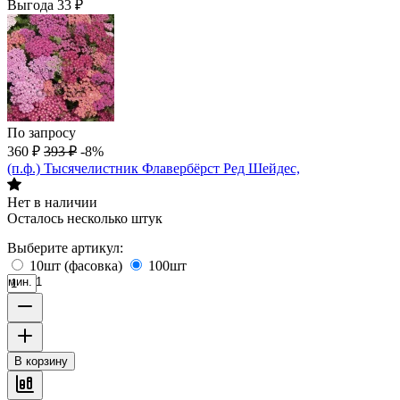
Выгода
33
₽
По запросу
360
₽
393
₽
-8%
(п.ф.) Тысячелистник Флавербёрст Ред Шейдес,
Нет в наличии
Осталось несколько штук
Выберите артикул:
10шт (фасовка)
100шт
мин. 1
В корзину