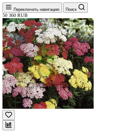
Переключить навигацию
Поиск
50
360
RUB