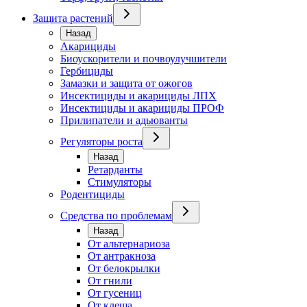
Защита растений
Назад
Акарициды
Биоускорители и почвоулучшители
Гербициды
Замазки и защита от ожогов
Инсектициды и акарициды ЛПХ
Инсектициды и акарициды ПРОФ
Прилипатели и адьюванты
Регуляторы роста
Назад
Ретарданты
Стимуляторы
Родентициды
Средства по проблемам
Назад
От альтернариоза
От антракноза
От белокрылки
От гнили
От гусениц
От клеща