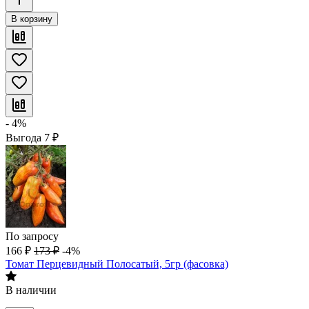
В корзину
- 4%
Выгода
7
₽
По запросу
166
₽
173
₽
-4%
Томат Перцевидный Полосатый, 5гр (фасовка)
В наличии