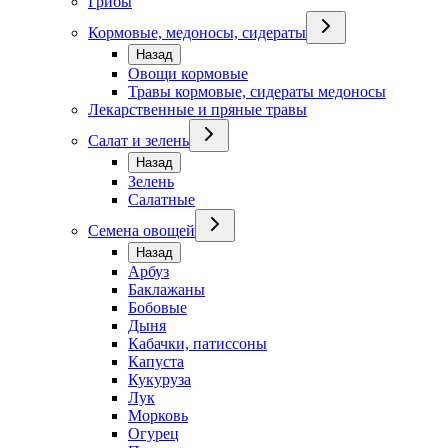
Грибы
Кормовые, медоносы, сидераты
Назад
Овощи кормовые
Травы кормовые, сидераты медоносы
Лекарственные и пряные травы
Салат и зелень
Назад
Зелень
Салатные
Семена овощей
Назад
Арбуз
Баклажаны
Бобовые
Дыня
Кабачки, патиссоны
Капуста
Кукуруза
Лук
Морковь
Огурец