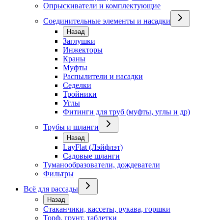
Опрыскиватели и комплектующие
Соединительные элементы и насадки
Назад
Заглушки
Инжекторы
Краны
Муфты
Распылители и насадки
Седелки
Тройники
Углы
Фитинги для труб (муфты, углы и др)
Трубы и шланги
Назад
LayFlat (Лэйфлэт)
Садовые шланги
Туманообразователи, дождеватели
Фильтры
Всё для рассады
Назад
Стаканчики, кассеты, рукава, горшки
Торф, грунт, таблетки