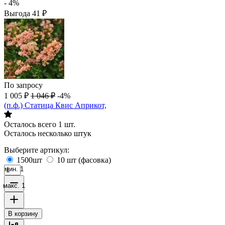
- 4%
Выгода
41
₽
По запросу
1 005
₽
1 046
₽
-4%
(п.ф.) Статица Квис Априкот,
Осталось всего 1 шт.
Осталось несколько штук
Выберите артикул:
1500шт
10 шт (фасовка)
мин. 1
макс. 1
В корзину