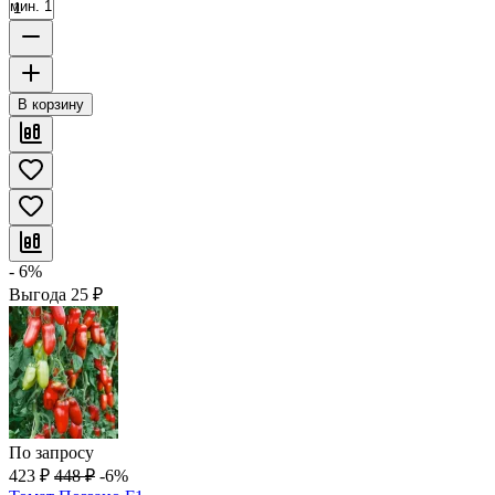
мин. 1
В корзину
- 6%
Выгода
25
₽
По запросу
423
₽
448
₽
-6%