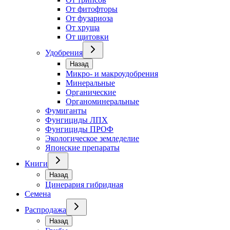
От фитофторы
От фузариоза
От хруща
От щитовки
Удобрения
Назад
Микро- и макроудобрения
Минеральные
Органические
Органоминеральные
Фумиганты
Фунгициды ЛПХ
Фунгициды ПРОФ
Экологическое земледелие
Японские препараты
Книги
Назад
Цинерария гибридная
Семена
Распродажа
Назад