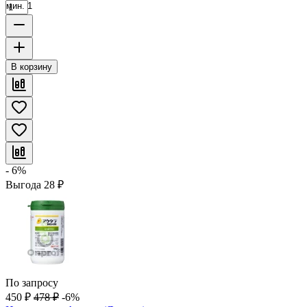
мин. 1
В корзину
- 6%
Выгода
28
₽
По запросу
450
₽
478
₽
-6%