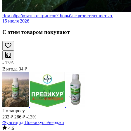
Чем обработать от трипсов? Борьба с резистентностью.
15 июля 2026
С этим товаром покупают
- 13%
Выгода
34
₽
По запросу
232
₽
266
₽
-13%
Фунгицид Превикур Энерджи
4.6