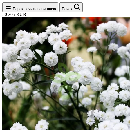
Переключить навигацию
Поиск
50
305
RUB