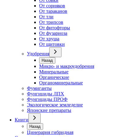
От совки
От сорняков
От тараканов
От тли
От трипсов
От фитофторы
От фузариоза
От хруща
От щитовки
Удобрения
Назад
Микро- и макроудобрения
Минеральные
Органические
Органоминеральные
Фумиганты
Фунгициды ЛПХ
Фунгициды ПРОФ
Экологическое земледелие
Японские препараты
Книги
Назад
Цинерария гибридная