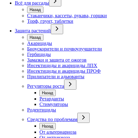
Всё для рассады
Назад
Стаканчики, кассеты, рукава, горшки
Торф, грунт, таблетки
Защита растений
Назад
Акарициды
Биоускорители и почвоулучшители
Гербициды
Замазки и защита от ожогов
Инсектициды и акарициды ЛПХ
Инсектициды и акарициды ПРОФ
Прилипатели и адьюванты
Регуляторы роста
Назад
Ретарданты
Стимуляторы
Родентициды
Средства по проблемам
Назад
От альтернариоза
От антракноза