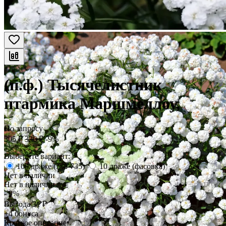
(п.ф.) Тысячелистник
птармика Маршмеллоу,
По запросу
305
₽
336
₽
-9%
Выберите вариант:
100 драже (№6-735)
10 драже (фасовка)
Нет в наличии
Нет в наличии
- 9%
Выгода
31
₽
+4 бонуса
Краткое описание: