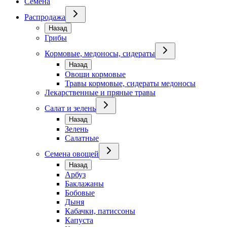
Семена
Распродажа
Назад
Грибы
Кормовые, медоносы, сидераты
Назад
Овощи кормовые
Травы кормовые, сидераты медоносы
Лекарственные и пряные травы
Салат и зелень
Назад
Зелень
Салатные
Семена овощей
Назад
Арбуз
Баклажаны
Бобовые
Дыня
Кабачки, патиссоны
Капуста