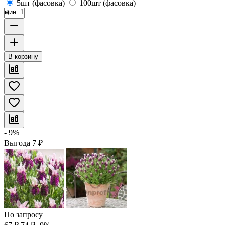
5шт (фасовка)
100шт (фасовка)
мин. 1
В корзину
- 9%
Выгода
7
₽
По запросу