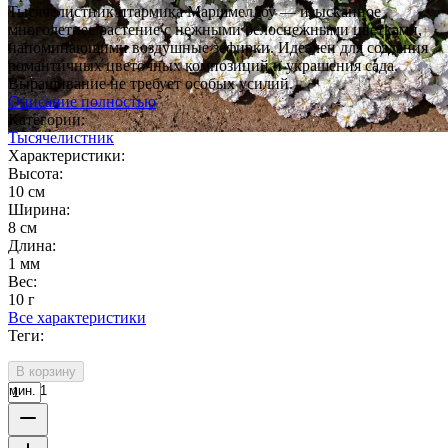
Тысячелистник птармика Маршмеллоу — изысканное
многолетнее растение с нежными белоснежными цветками,
напоминающими воздушные зефирки. Идеален для создания
романтичных цветочных композиций и украшения сада.
Выращивание не требует особых усилий.
Описание полностью
Категории:
Тысячелистник
Характеристики:
Высота:
10 см
Ширина:
8 см
Длина:
1 мм
Вес:
10 г
Все характеристики
Теги:
В корзину
мин. 1