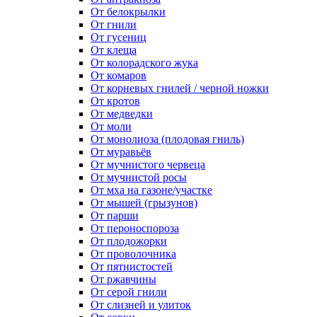
От белокрылки
От гнили
От гусениц
От клеща
От колорадского жука
От комаров
От корневых гнилей / черной ножки
От кротов
От медведки
От моли
От монолиоза (плодовая гниль)
От муравьёв
От мучнистого червеца
От мучнистой росы
От мха на газоне/участке
От мышей (грызунов)
От парши
От пероноспороза
От плодожорки
От проволочника
От пятнистостей
От ржавчины
От серой гнили
От слизней и улиток