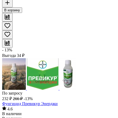
В корзину
- 13%
Выгода
34
₽
По запросу
232
₽
266
₽
-13%
Фунгицид Превикур Энерджи
4.6
В наличии