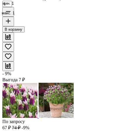
мин. 1
макс. 1
В корзину
- 9%
Выгода
7
₽
По запросу
67
₽
74
₽
-9%