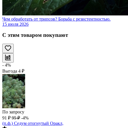
Чем обработать от трипсов? Борьба с резистентностью.
15 июля 2026
С этим товаром покупают
- 4%
Выгода
4
₽
По запросу
91
₽
95
₽
-4%
(п.ф.) Седум отогнутый Оракл,