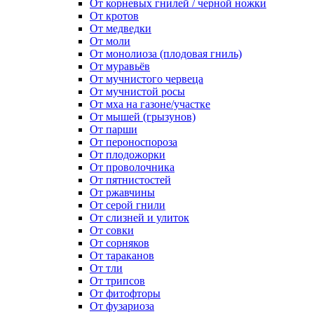
От корневых гнилей / черной ножки
От кротов
От медведки
От моли
От монолиоза (плодовая гниль)
От муравьёв
От мучнистого червеца
От мучнистой росы
От мха на газоне/участке
От мышей (грызунов)
От парши
От пероноспороза
От плодожорки
От проволочника
От пятнистостей
От ржавчины
От серой гнили
От слизней и улиток
От совки
От сорняков
От тараканов
От тли
От трипсов
От фитофторы
От фузариоза