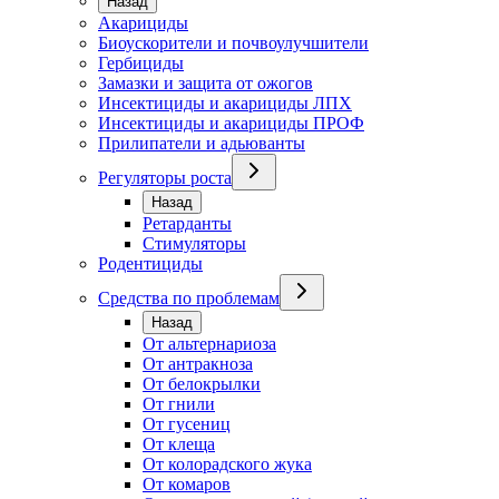
Назад
Акарициды
Биоускорители и почвоулучшители
Гербициды
Замазки и защита от ожогов
Инсектициды и акарициды ЛПХ
Инсектициды и акарициды ПРОФ
Прилипатели и адьюванты
Регуляторы роста
Назад
Ретарданты
Стимуляторы
Родентициды
Средства по проблемам
Назад
От альтернариоза
От антракноза
От белокрылки
От гнили
От гусениц
От клеща
От колорадского жука
От комаров