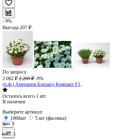
- 9%
Выгода
207
₽
По запросу
2 062
₽
2 269
₽
-9%
(п.ф.) Аренария Близард Компакт F1,
Осталось всего 1 шт.
В наличии
Выберите артикул:
1000шт
5 шт (фасовка)
мин. 1
макс. 1