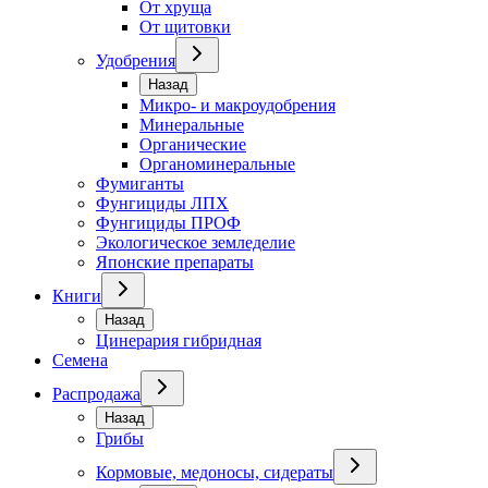
От хруща
От щитовки
Удобрения
Назад
Микро- и макроудобрения
Минеральные
Органические
Органоминеральные
Фумиганты
Фунгициды ЛПХ
Фунгициды ПРОФ
Экологическое земледелие
Японские препараты
Книги
Назад
Цинерария гибридная
Семена
Распродажа
Назад
Грибы
Кормовые, медоносы, сидераты