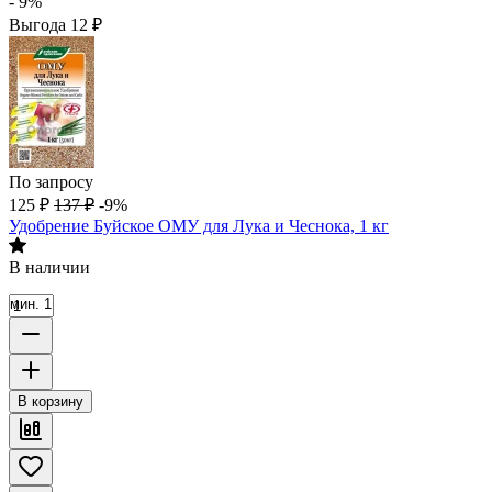
- 9%
Выгода
12
₽
По запросу
125
₽
137
₽
-9%
Удобрение Буйское ОМУ для Лука и Чеснока, 1 кг
В наличии
мин. 1
В корзину