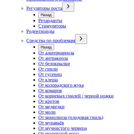
Регуляторы роста
Назад
Ретарданты
Стимуляторы
Родентициды
Средства по проблемам
Назад
От альтернариоза
От антракноза
От белокрылки
От гнили
От гусениц
От клеща
От колорадского жука
От комаров
От корневых гнилей / черной ножки
От кротов
От медведки
От моли
От монолиоза (плодовая гниль)
От муравьёв
От мучнистого червеца
От мучнистой росы