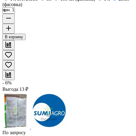
(фасовка)
мин. 1
В корзину
- 6%
Выгода
13
₽
По запросу