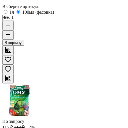
Выберите артикул:
1л
100мл (фасовка)
мин. 1
В корзину
По запросу
115
₽
113
₽
--2%