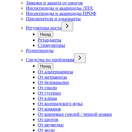
Замазки и защита от ожогов
Инсектициды и акарициды ЛПХ
Инсектициды и акарициды ПРОФ
Прилипатели и адьюванты
Регуляторы роста
Назад
Ретарданты
Стимуляторы
Родентициды
Средства по проблемам
Назад
От альтернариоза
От антракноза
От белокрылки
От гнили
От гусениц
От клеща
От колорадского жука
От комаров
От корневых гнилей / черной ножки
От кротов
От медведки
От моли