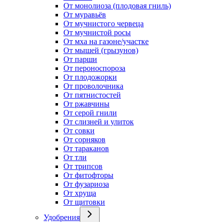
От монолиоза (плодовая гниль)
От муравьёв
От мучнистого червеца
От мучнистой росы
От мха на газоне/участке
От мышей (грызунов)
От парши
От пероноспороза
От плодожорки
От проволочника
От пятнистостей
От ржавчины
От серой гнили
От слизней и улиток
От совки
От сорняков
От тараканов
От тли
От трипсов
От фитофторы
От фузариоза
От хруща
От щитовки
Удобрения