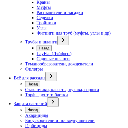
Краны
Муфты
Распылители и насадки
Седелки
Тройники
Углы
Фитинги для труб (муфты, углы и др)
Трубы и шланги
Назад
LayFlat (Лэйфлэт)
Садовые шланги
Туманообразователи, дождеватели
Фильтры
Всё для рассады
Назад
Стаканчики, кассеты, рукава, горшки
Торф, грунт, таблетки
Защита растений
Назад
Акарициды
Биоускорители и почвоулучшители
Гербициды