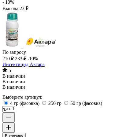
- 10%
Выгода
23
₽
По запросу
210
₽
233
₽
-10%
Инсектицид Актара
5
В наличии
В наличии
В наличии
Выберите артикул:
4 гр (фасовка)
250 гр
50 гр (фасовка)
мин. 1
В корзину