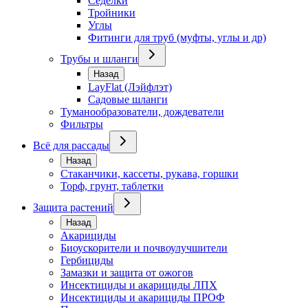
Седелки
Тройники
Углы
Фитинги для труб (муфты, углы и др)
Трубы и шланги
Назад
LayFlat (Лэйфлэт)
Садовые шланги
Туманообразователи, дождеватели
Фильтры
Всё для рассады
Назад
Стаканчики, кассеты, рукава, горшки
Торф, грунт, таблетки
Защита растений
Назад
Акарициды
Биоускорители и почвоулучшители
Гербициды
Замазки и защита от ожогов
Инсектициды и акарициды ЛПХ
Инсектициды и акарициды ПРОФ