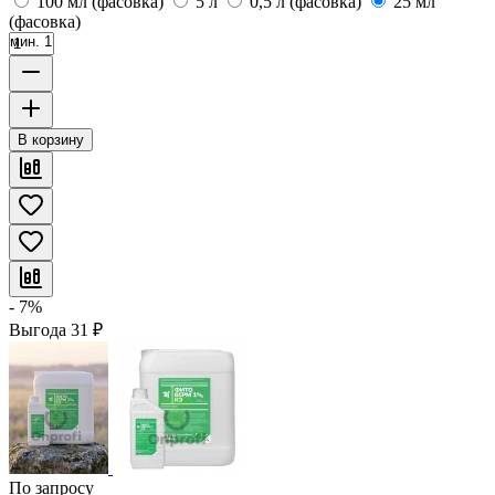
100 мл (фасовка)
5 л
0,5 л (фасовка)
25 мл
(фасовка)
мин. 1
В корзину
- 7%
Выгода
31
₽
По запросу