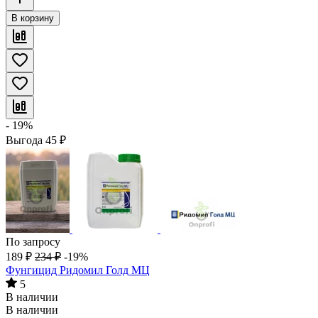
В корзину
- 19%
Выгода
45
₽
По запросу
189
₽
234
₽
-19%
Фунгицид Ридомил Голд МЦ
5
В наличии
В наличии