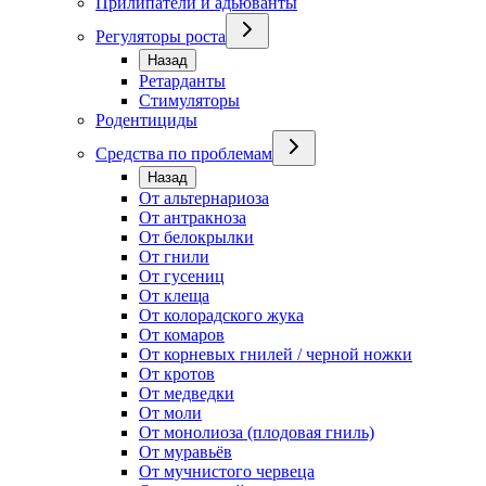
Прилипатели и адьюванты
Регуляторы роста
Назад
Ретарданты
Стимуляторы
Родентициды
Средства по проблемам
Назад
От альтернариоза
От антракноза
От белокрылки
От гнили
От гусениц
От клеща
От колорадского жука
От комаров
От корневых гнилей / черной ножки
От кротов
От медведки
От моли
От монолиоза (плодовая гниль)
От муравьёв
От мучнистого червеца