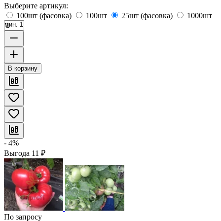
Выберите артикул:
100шт (фасовка)
100шт
25шт (фасовка)
1000шт
мин. 1
В корзину
- 4%
Выгода
11
₽
По запросу