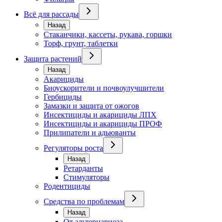
Всё для рассады
Назад
Стаканчики, кассеты, рукава, горшки
Торф, грунт, таблетки
Защита растений
Назад
Акарициды
Биоускорители и почвоулучшители
Гербициды
Замазки и защита от ожогов
Инсектициды и акарициды ЛПХ
Инсектициды и акарициды ПРОФ
Прилипатели и адьюванты
Регуляторы роста
Назад
Ретарданты
Стимуляторы
Родентициды
Средства по проблемам
Назад
От альтернариоза