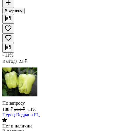
В корзину
- 11%
Выгода
23
₽
По запросу
188
₽
211
₽
-11%
Перец Ведрана F1,
Нет в наличии