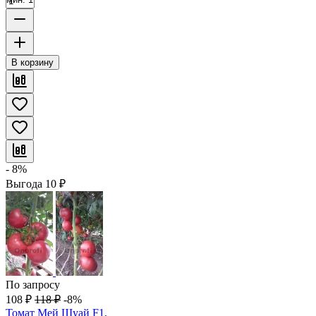
В корзину
- 8%
Выгода
10
₽
По запросу
108
₽
118
₽
-8%
Томат Мей Шуай F1,