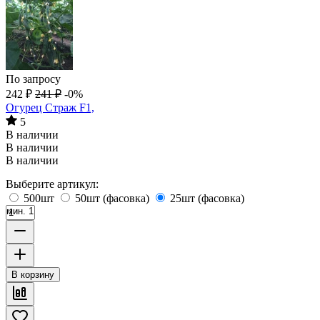
По запросу
242
₽
241
₽
-0%
Огурец Страж F1,
5
В наличии
В наличии
В наличии
Выберите артикул:
500шт
50шт (фасовка)
25шт (фасовка)
мин. 1
В корзину