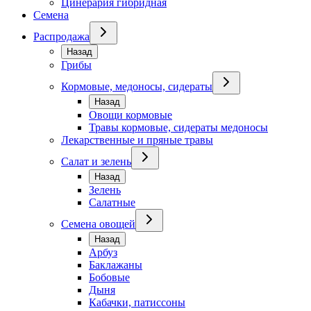
Цинерария гибридная
Семена
Распродажа
Назад
Грибы
Кормовые, медоносы, сидераты
Назад
Овощи кормовые
Травы кормовые, сидераты медоносы
Лекарственные и пряные травы
Салат и зелень
Назад
Зелень
Салатные
Семена овощей
Назад
Арбуз
Баклажаны
Бобовые
Дыня
Кабачки, патиссоны