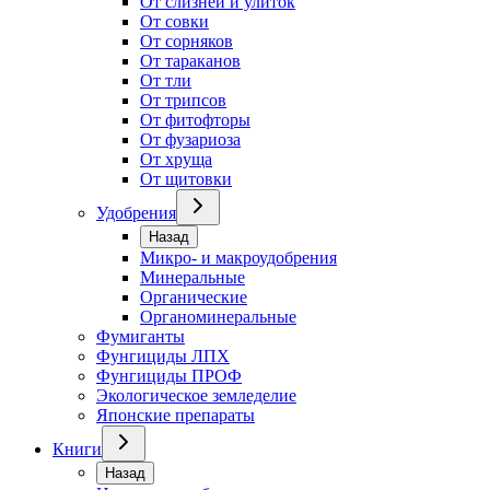
От слизней и улиток
От совки
От сорняков
От тараканов
От тли
От трипсов
От фитофторы
От фузариоза
От хруща
От щитовки
Удобрения
Назад
Микро- и макроудобрения
Минеральные
Органические
Органоминеральные
Фумиганты
Фунгициды ЛПХ
Фунгициды ПРОФ
Экологическое земледелие
Японские препараты
Книги
Назад