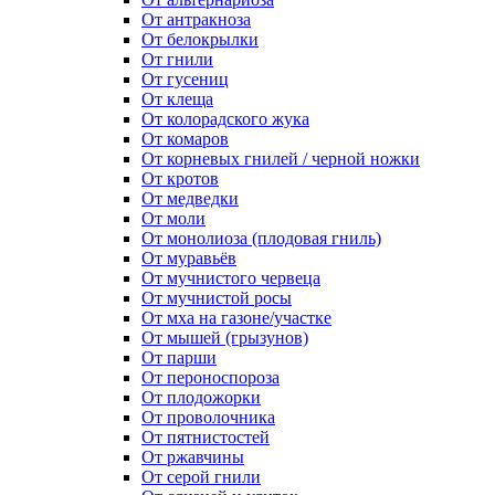
От антракноза
От белокрылки
От гнили
От гусениц
От клеща
От колорадского жука
От комаров
От корневых гнилей / черной ножки
От кротов
От медведки
От моли
От монолиоза (плодовая гниль)
От муравьёв
От мучнистого червеца
От мучнистой росы
От мха на газоне/участке
От мышей (грызунов)
От парши
От пероноспороза
От плодожорки
От проволочника
От пятнистостей
От ржавчины
От серой гнили