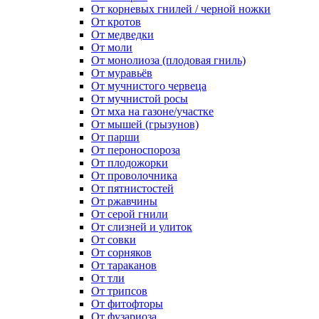
От корневых гнилей / черной ножки
От кротов
От медведки
От моли
От монолиоза (плодовая гниль)
От муравьёв
От мучнистого червеца
От мучнистой росы
От мха на газоне/участке
От мышей (грызунов)
От парши
От пероноспороза
От плодожорки
От проволочника
От пятнистостей
От ржавчины
От серой гнили
От слизней и улиток
От совки
От сорняков
От тараканов
От тли
От трипсов
От фитофторы
От фузариоза