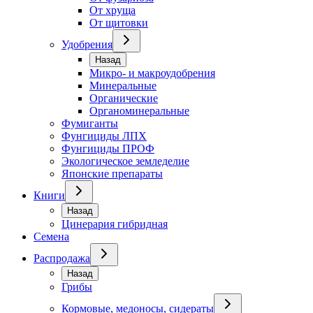
От хруща
От щитовки
Удобрения
Назад
Микро- и макроудобрения
Минеральные
Органические
Органоминеральные
Фумиганты
Фунгициды ЛПХ
Фунгициды ПРОФ
Экологическое земледелие
Японские препараты
Книги
Назад
Цинерария гибридная
Семена
Распродажа
Назад
Грибы
Кормовые, медоносы, сидераты