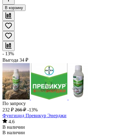
В корзину
- 13%
Выгода
34
₽
По запросу
232
₽
266
₽
-13%
Фунгицид Превикур Энерджи
4.6
В наличии
В наличии