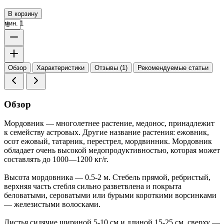
В корзину
мин. 1
Обзор
Характеристики
Отзывы (1)
Рекомендуемые статьи
Обзор
Мордовник — многолетнее растение, медонос, принадлежит
к семейству астровых. Другие название растения: ежовник,
осот ежовый, татарник, перестрел, мордвинник. Мордовник
обладает очень высокой медопродуктивностью, которая может
составлять до 1000—1200 кг/г.
Высота мордовника — 0.5-2 м. Стебель прямой, ребристый,
верхняя часть стебля сильно разветвлена и покрыта
беловатыми, сероватыми или бурыми короткими ворсинками
— железистыми волосками.
Листья сидячие шириной 5-10 см и длиной 15-25 см, сверху —