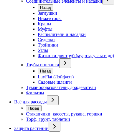
Соединительные элементы и насадки
Назад
Заглушки
Инжекторы
Краны
Муфты
Распылители и насадки
Седелки
Тройники
Углы
Фитинги для труб (муфты, углы и др)
Трубы и шланги
Назад
LayFlat (Лэйфлэт)
Садовые шланги
Туманообразователи, дождеватели
Фильтры
Всё для рассады
Назад
Стаканчики, кассеты, рукава, горшки
Торф, грунт, таблетки
Защита растений