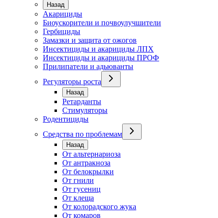
Назад
Акарициды
Биоускорители и почвоулучшители
Гербициды
Замазки и защита от ожогов
Инсектициды и акарициды ЛПХ
Инсектициды и акарициды ПРОФ
Прилипатели и адьюванты
Регуляторы роста
Назад
Ретарданты
Стимуляторы
Родентициды
Средства по проблемам
Назад
От альтернариоза
От антракноза
От белокрылки
От гнили
От гусениц
От клеща
От колорадского жука
От комаров