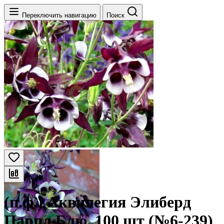
Переключить навигацию
Поиск
(п.ф.) Аквилегия Элиберд
Парпл Блю, 100 шт (№6-239)