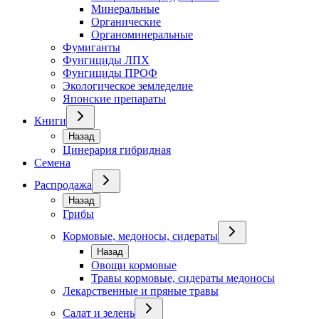
Минеральные
Органические
Органоминеральные
Фумиганты
Фунгициды ЛПХ
Фунгициды ПРОФ
Экологическое земледелие
Японские препараты
Книги
Назад
Цинерария гибридная
Семена
Распродажа
Назад
Грибы
Кормовые, медоносы, сидераты
Назад
Овощи кормовые
Травы кормовые, сидераты медоносы
Лекарственные и пряные травы
Салат и зелень