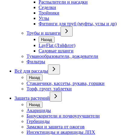
Распылители и насадки
Седелки
Тройники
Углы
Фитинги для труб (муфты, углы и др)
Трубы и шланги
Назад
LayFlat (Лэйфлэт)
Садовые шланги
Туманообразователи, дождеватели
Фильтры
Всё для рассады
Назад
Стаканчики, кассеты, рукава, горшки
Торф, грунт, таблетки
Защита растений
Назад
Акарициды
Биоускорители и почвоулучшители
Гербициды
Замазки и защита от ожогов
Инсектициды и акарициды ЛПХ