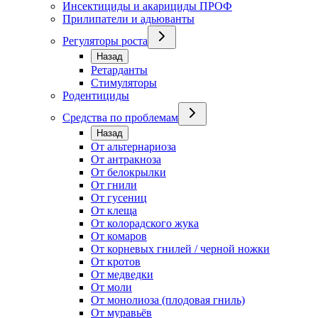
Инсектициды и акарициды ПРОФ
Прилипатели и адьюванты
Регуляторы роста
Назад
Ретарданты
Стимуляторы
Родентициды
Средства по проблемам
Назад
От альтернариоза
От антракноза
От белокрылки
От гнили
От гусениц
От клеща
От колорадского жука
От комаров
От корневых гнилей / черной ножки
От кротов
От медведки
От моли
От монолиоза (плодовая гниль)
От муравьёв