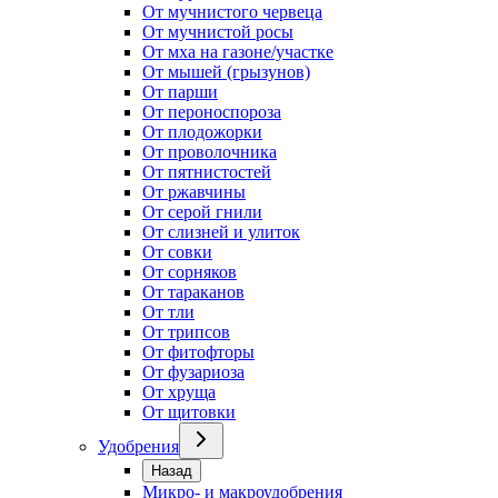
От мучнистого червеца
От мучнистой росы
От мха на газоне/участке
От мышей (грызунов)
От парши
От пероноспороза
От плодожорки
От проволочника
От пятнистостей
От ржавчины
От серой гнили
От слизней и улиток
От совки
От сорняков
От тараканов
От тли
От трипсов
От фитофторы
От фузариоза
От хруща
От щитовки
Удобрения
Назад
Микро- и макроудобрения