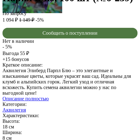
По запросу
1 094
₽
1 149
₽
-5%
Сообщить о поступлении
Нет в наличии
- 5%
Выгода
55
₽
+15 бонусов
Краткое описание:
Аквилегия Элиберд Парпл Блю – это элегантные и
изысканные цветы, которые украсят ваш сад. Идеальны для
клумб и альпийских горок. Легкий уход и отличная
всхожесть. Купить семена аквилегии можно у нас по
выгодной цене!
Описание полностью
Категории:
Аквилегия
Характеристики:
Высота:
18 см
Ширина:
8 см