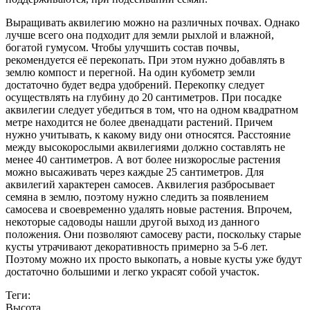
Выращивать аквилегию можно на различных почвах. Однако
лучше всего она подходит для земли рыхлой и влажной,
богатой гумусом. Чтобы улучшить состав почвы,
рекомендуется её перекопать. При этом нужно добавлять в
землю компост и перегной. На один кубометр земли
достаточно будет ведра удобрений. Перекопку следует
осуществлять на глубину до 20 сантиметров. При посадке
аквилегии следует убедиться в том, что на одном квадратном
метре находится не более двенадцати растений. Причем
нужно учитывать, к какому виду они относятся. Расстояние
между высокорослыми аквилегиями должно составлять не
менее 40 сантиметров. А вот более низкорослые растения
можно высаживать через каждые 25 сантиметров. Для
аквилегий характерен самосев. Аквилегия разбросывает
семяна в землю, поэтому нужно следить за появлением
самосева и своевременно удалять новые растения. Впрочем,
некоторые садоводы нашли другой выход из данного
положения. Они позволяют самосеву расти, поскольку старые
кусты утрачивают декоративность примерно за 5-6 лет.
Поэтому можно их просто выкопать, а новые кусты уже будут
достаточно большими и легко украсят собой участок.
Теги:
Высота