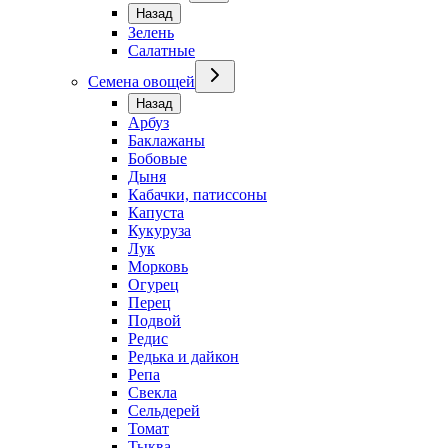
Назад
Зелень
Салатные
Семена овощей
Назад
Арбуз
Баклажаны
Бобовые
Дыня
Кабачки, патиссоны
Капуста
Кукуруза
Лук
Морковь
Огурец
Перец
Подвой
Редис
Редька и дайкон
Репа
Свекла
Сельдерей
Томат
Тыква